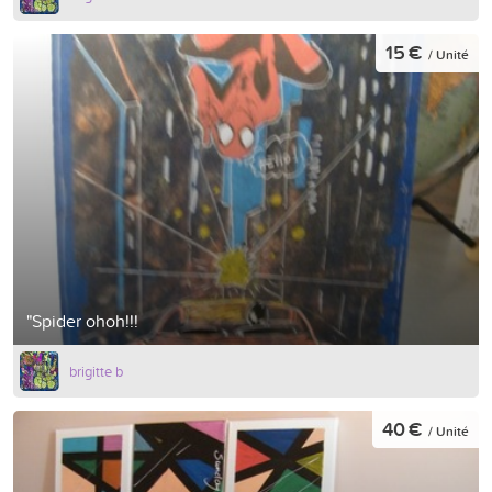
15 €
/ Unité
"Spider ohoh!!!
brigitte b
40 €
/ Unité