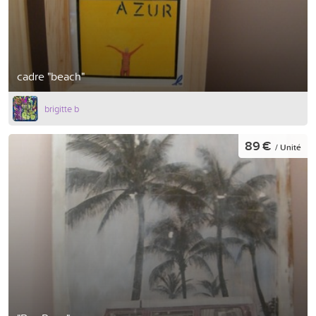
cadre "beach"
brigitte b
89 €
/ Unité