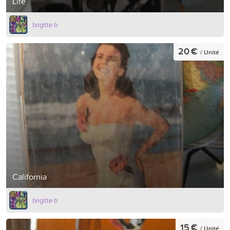
Life
brigitte b
20 €
/ Unité
California
brigitte b
15 €
/ Unité