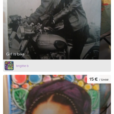
Girl is bike ...
brigitte b
15 €
/ Unité