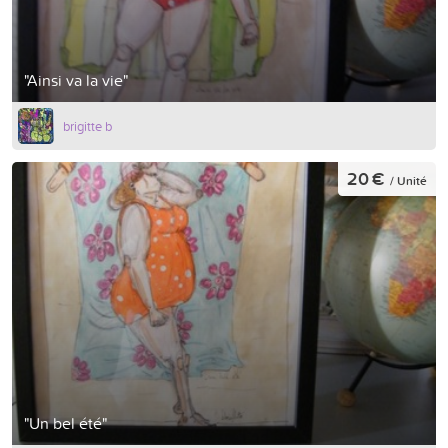
"Ainsi va la vie"
brigitte b
20 €
/ Unité
"Un bel été"