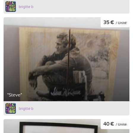
brigitte b
35 €
/ Unité
"Steve"
brigitte b
40 €
/ Unité