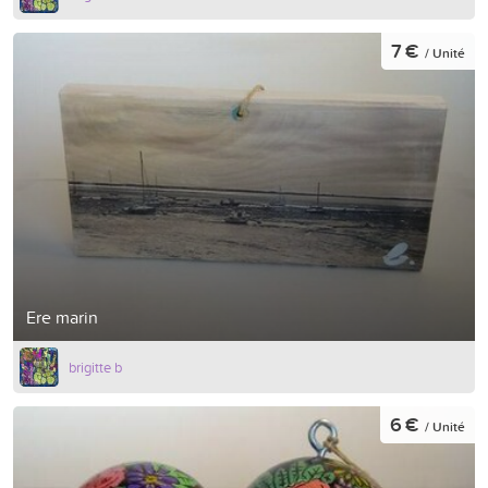
7 €
/ Unité
Ere marin
brigitte b
6 €
/ Unité