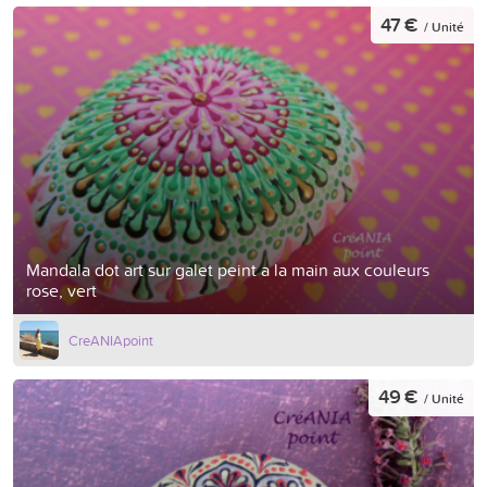
47 €
/ Unité
Mandala dot art sur galet peint a la main aux couleurs
rose, vert
CreANIApoint
49 €
/ Unité