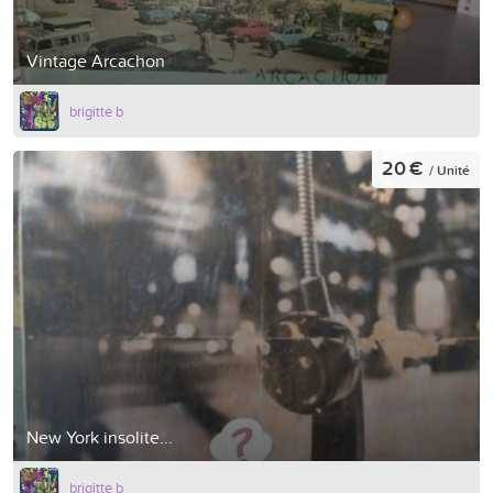
Vintage Arcachon
brigitte b
20 €
/ Unité
New York insolite...
brigitte b