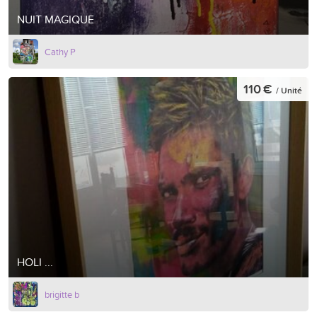
NUIT MAGIQUE
Cathy P
110 €
/ Unité
HOLI ...
brigitte b