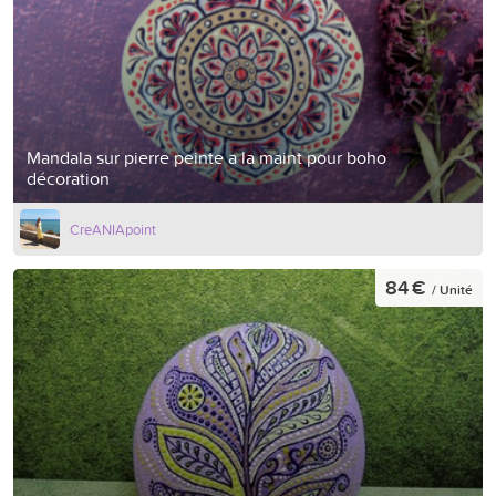
Mandala sur pierre peinte a la maint pour boho
décoration
CreANIApoint
84 €
/ Unité