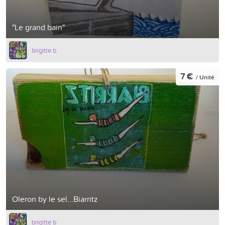
"Le grand bain"
brigitte b
7 €
/ Unité
Oleron by le sel...Biarritz
brigitte b