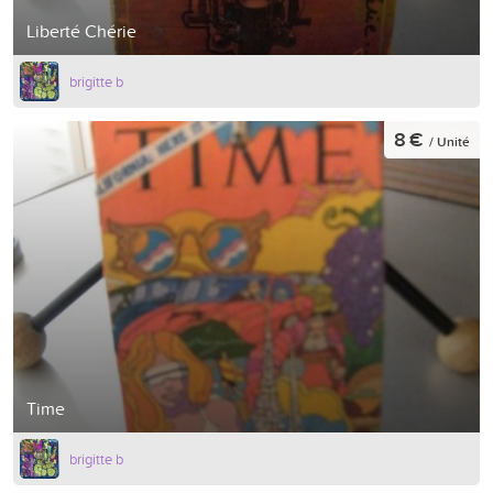
Liberté Chérie
brigitte b
8 €
/ Unité
Time
brigitte b