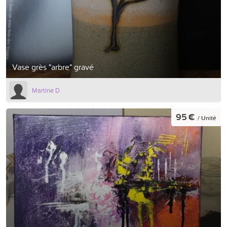
Vase grès "arbre" gravé
Martine D
95 €
/ Unité