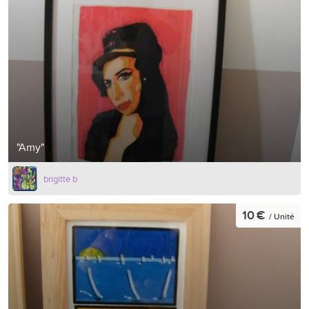
"Amy"
brigitte b
10 €
/ Unité