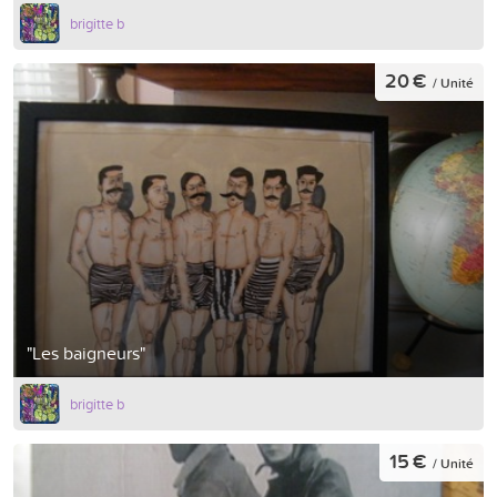
brigitte b
20 €
/ Unité
"Les baigneurs"
brigitte b
15 €
/ Unité