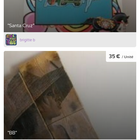
"Santa Cruz"
brigitte b
35 €
/ Unité
"BB"