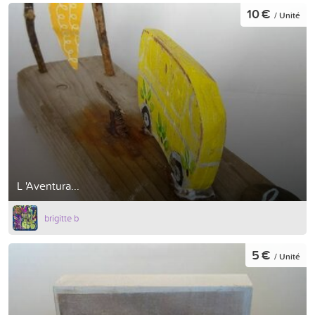
10 €
/ Unité
L 'Aventura...
brigitte b
5 €
/ Unité