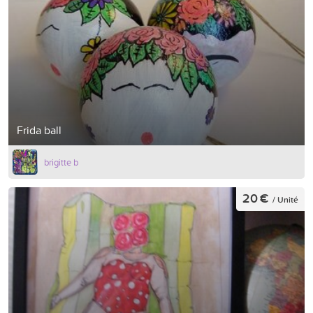
Frida ball
brigitte b
20 €
/ Unité