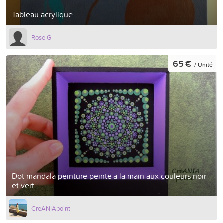
Tableau acrylique
Rose G
65 €
/ Unité
Dot mandala peinture peinte a la main aux couleurs noir
et vert
CreANIApoint