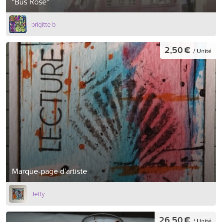
"Bus Rose"
brigitte b
2,50 €
/ Unité
Marque-page d'artiste
Jeffy
26,50 €
/ Unité