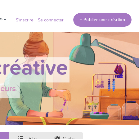
+ Publier une création
fr
S'inscrire
Se connecter
réative
teurs
Liste
Carte