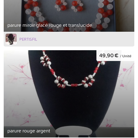
parure miroir glacé rouge et translucide
PERTISFIL
49,90 €
/ Unité
parure rouge argent