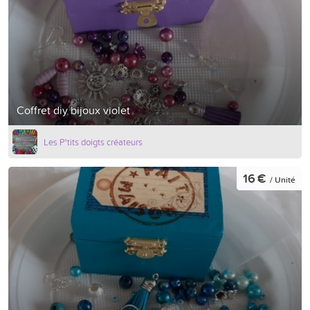
Coffret diy bijoux violet
Les P'tits doigts créateurs
16 €
/ Unité