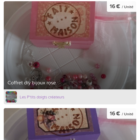
16 €
/ Unité
Coffret diy bijoux rose
Les P'tits doigts créateurs
16 €
/ Unité