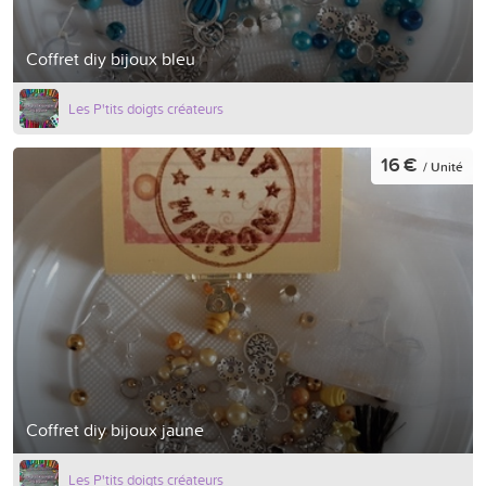
Coffret diy bijoux bleu
Les P'tits doigts créateurs
16 €
/ Unité
Coffret diy bijoux jaune
Les P'tits doigts créateurs