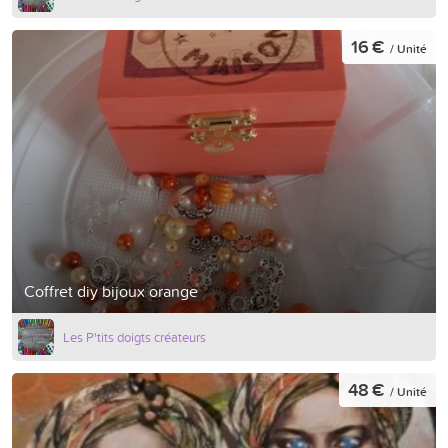
16 €
/ Unité
Coffret diy bijoux orange
Les P'tits doigts créateurs
48 €
/ Unité