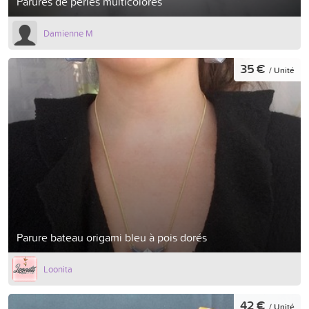
Parures de perles multicolores
Damienne M
35 €
/ Unité
Parure bateau origami bleu à pois dorés
Loonita
42 €
/ Unité