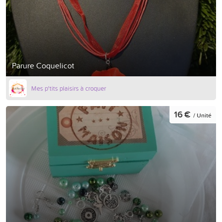
Parure Coquelicot
Mes p'tits plaisirs à croquer
16 €
/ Unité