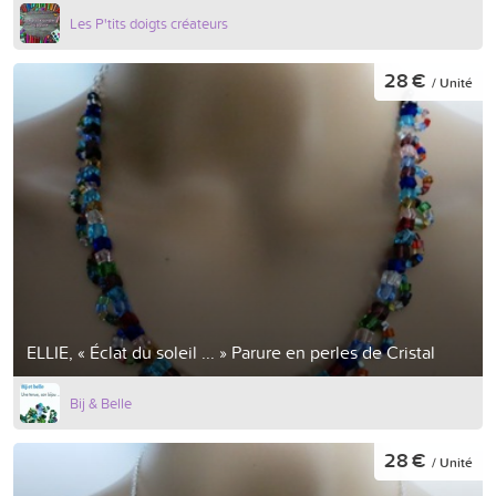
Les P'tits doigts créateurs
28 €
/ Unité
ELLIE, « Éclat du soleil ... » Parure en perles de Cristal
Bij & Belle
28 €
/ Unité