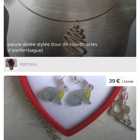
parure dorée stylée (tour de cou+boucles
d’oreille+bague)
PERTISFIL
39 €
/ Unité