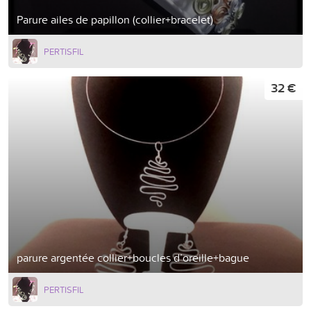
Parure ailes de papillon (collier+bracelet)
PERTISFIL
32 €
parure argentée collier+boucles d’oreille+bague
PERTISFIL