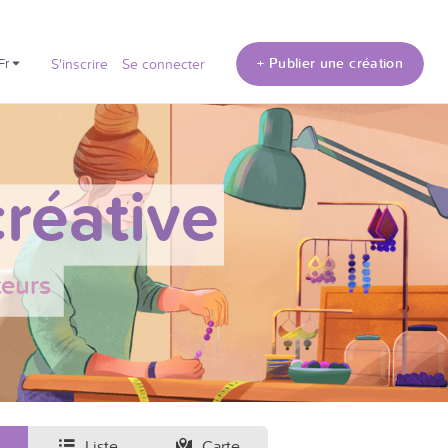
+ Publier une création
fr
S'inscrire
Se connecter
réative
teurs
Liste
Carte