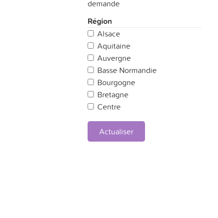
demande
Région
Alsace
Aquitaine
Auvergne
Basse Normandie
Bourgogne
Bretagne
Centre
Champagne Ardennes
Corse
Actualiser
Franche Comté
Haute Normandie
Ile de France
Languedoc-Roussillon
Limousin
Lorraine
Midi-Pyrénées