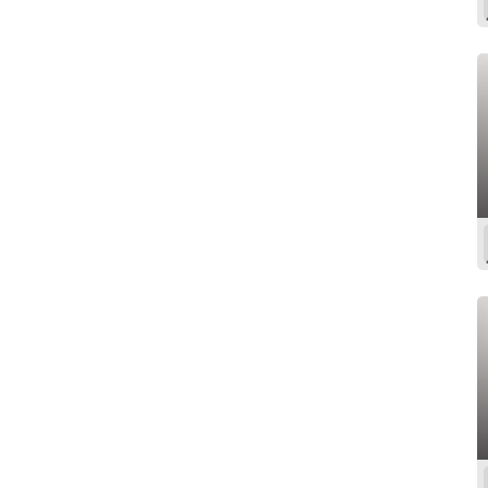
Rhône-Alpes
Guadeloupe
Martinique
Guyane
Réunion
Union europeenne
International