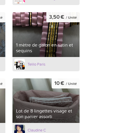
3,50 €
té
/ Unité
1 mètre de galon en satin et
sequins
Telilo Paris
10 €
té
/ Unité
Lot de 8 lingettes visage et
son panier assorti
Claudine C