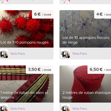
6 €
4 €
/ Unité
/ Uni
Lot de 10 appliques flocons
Lot de 100 pompons rouges
de neige
Telilo Paris
Telilo Paris
3,50 €
6,50 €
/ Unité
/ Uni
1 mètre de ruban en satin et
2 mètres de ruban élastique
sequins
rouge
Telilo Paris
Telilo Paris