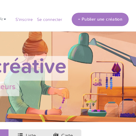
+ Publier une création
fr
S'inscrire
Se connecter
réative
teurs
Liste
Carte