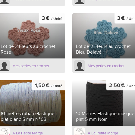
3 €
3 €
/ Unité
/ Uni
Lot de 2 Fleurs au crochet
Lot de 2 Fleurs au crochet
Rose
Bleu Délavé
Mes perles en crochet
Mes perles en crochet
1,50 €
2,50 €
/ Unité
/ Uni
10 mètres ruban elastique
10 Mètres Elastique masque
plat blanc 5 mm N°03
plat 5 mm Noir
A La Petite Marge
A La Petite Marge