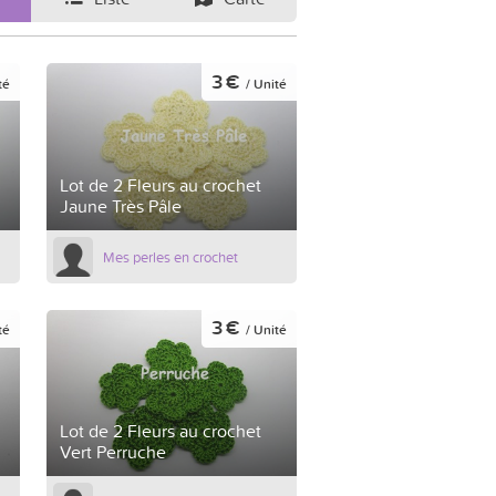
3 €
té
/ Unité
Lot de 2 Fleurs au crochet
Jaune Très Pâle
Mes perles en crochet
3 €
té
/ Unité
Lot de 2 Fleurs au crochet
Vert Perruche