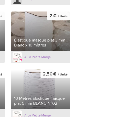
2 €
té
/ Unité
Élastique masque plat 3 mm
Blanc x 10 mètres
A La Petite Marge
2,50 €
té
/ Unité
10 Mètres Elastique masque
plat 5 mm BLANC N°02
A La Petite Marge