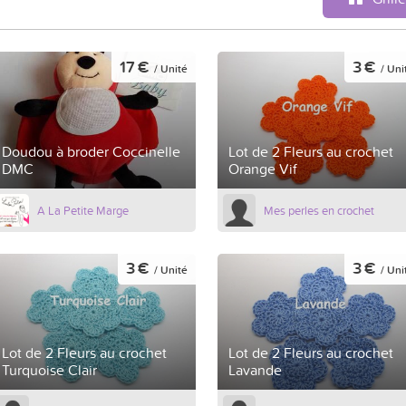
17 €
3 €
/ Unité
/ Uni
Doudou à broder Coccinelle
Lot de 2 Fleurs au crochet
DMC
Orange Vif
A La Petite Marge
Mes perles en crochet
3 €
3 €
/ Unité
/ Uni
Lot de 2 Fleurs au crochet
Lot de 2 Fleurs au crochet
Turquoise Clair
Lavande