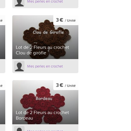
Mes perles en crochet
3 €
té
/ Unité
Lot de 2 Fleurs au crochet
Clou de girofle
Mes perles en crochet
3 €
té
/ Unité
Lot de 2 Fleurs au crochet
Bordeau