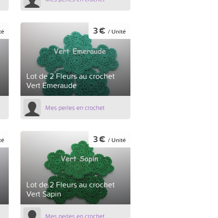
3 €
té
/ Unité
Lot de 2 Fleurs au crochet
Vert Emeraude
Mes perles en crochet
3 €
té
/ Unité
Lot de 2 Fleurs au crochet
Vert Sapin
Mes perles en crochet