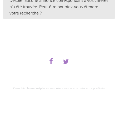
Désolé, aucune annonce correspondant à vos critères
n'a été trouvée. Peut-être pourriez-vous étendre
votre recherche ?
Creachic, la marketplace des créations de vos créateurs préférés