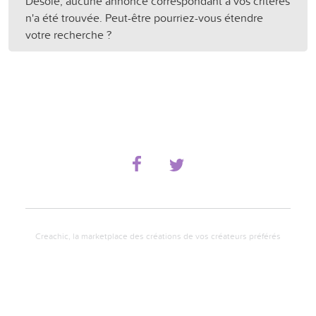
Désolé, aucune annonce correspondant à vos critères
n'a été trouvée. Peut-être pourriez-vous étendre
votre recherche ?
Creachic, la marketplace des créations de vos créateurs préférés