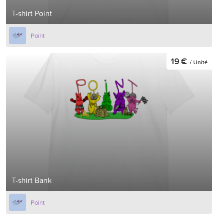
T-shirt Point
Point
19 €
/ Unité
T-shirt Bank
Point