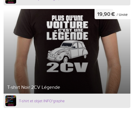
19,90 €
/ Unité
T-shirt Noir 2CV Légende
T-shirt et objet INFO'graphe