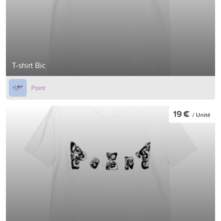
T-shirt Bic
Point
19 €
/ Unité