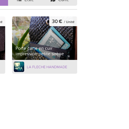
30 €
té
/ Unité
Porte carte en cuir
impression petite sirène
LA FLECHE HANDMADE