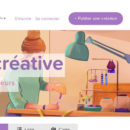
+ Publier une création
fr
S'inscrire
Se connecter
réative
teurs
Liste
Carte