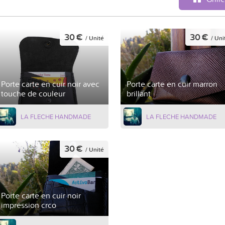
30 €
30 €
/ Unité
/ Uni
Porte carte en cuir noir avec
Porte carte en cuir marron
touche de couleur
brillant
LA FLECHE HANDMADE
LA FLECHE HANDMADE
30 €
/ Unité
Porte carte en cuir noir
impression crco