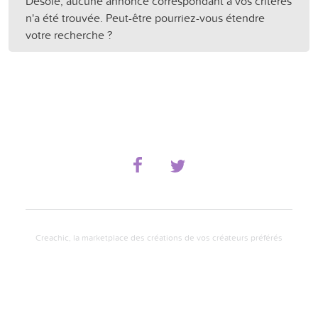
Désolé, aucune annonce correspondant à vos critères
n'a été trouvée. Peut-être pourriez-vous étendre
votre recherche ?
Creachic, la marketplace des créations de vos créateurs préférés