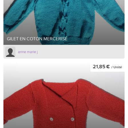
GILET EN COTON MERCERISÉ
anne marie j
21,85 €
/ Unité