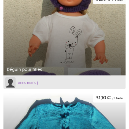
béguin pour filles
anne marie j
31,10 €
/ Unité