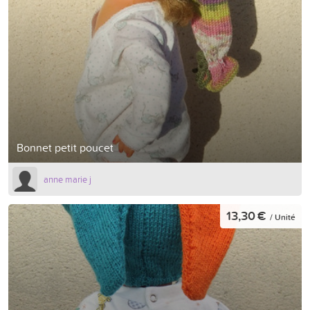
Bonnet petit poucet
anne marie j
13,30 €
/ Unité