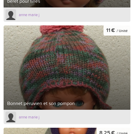
bérêt pour filles
anne marie j
11 €
/ Unité
Bonnet péruvien et son pompon
anne marie j
8,25 €
/ Unité