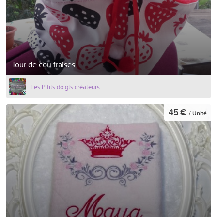
Tour de cou fraises
Les P'tits doigts créateurs
45 €
/ Unité