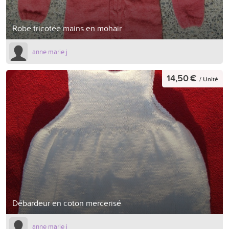
Robe tricotée mains en mohair
anne marie j
14,50 €
/ Unité
Débardeur en coton mercerisé
anne marie j