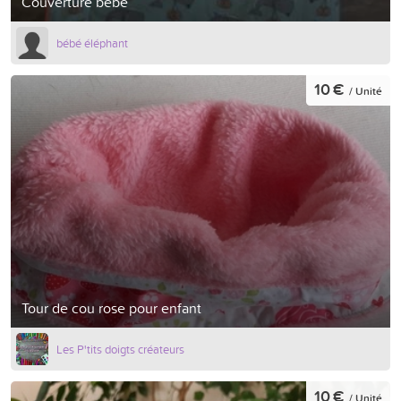
Couverture bébé
bébé éléphant
10 €
/ Unité
Tour de cou rose pour enfant
Les P'tits doigts créateurs
10 €
/ Unité