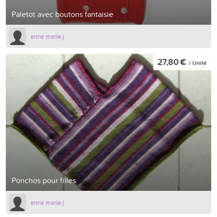
Paletot avec boutons fantaisie
anne marie j
27,80 €
/ Unité
Ponchos pour filles
anne marie j