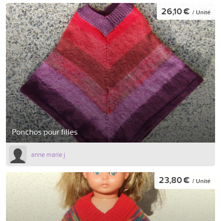
26,10 €
/ Unité
Ponchos pour filles
anne marie j
23,80 €
/ Unité