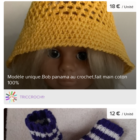
18 €
/ Unité
Modèle unique.Bob panama au crochet,fait main coton
100%
TRICCROCHfr
12 €
/ Unité