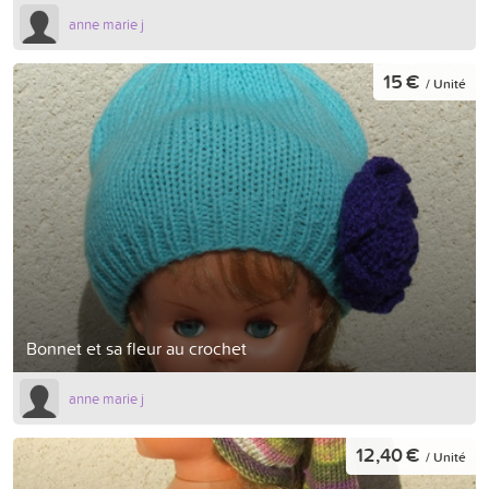
anne marie j
15 €
/ Unité
Bonnet et sa fleur au crochet
anne marie j
12,40 €
/ Unité