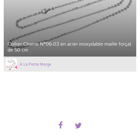
Collier Chaine N°06-03 en acier inoxydable maille forçat
de 50 cm
A La Petite Marge