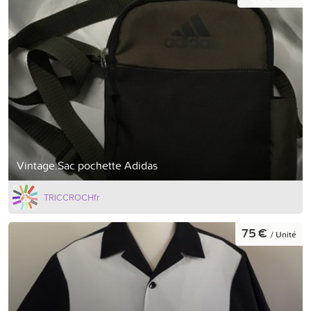
Vintage.Sac pochette Adidas
TRICCROCHfr
75 €
/ Unité